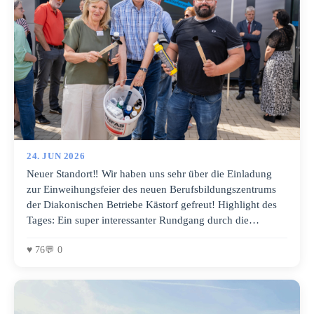
24. JUN 2026
Neuer Standort‼️ Wir haben uns sehr über die Einladung
zur Einweihungsfeier des neuen Berufsbildungszentrums
der Diakonischen Betriebe Kästorf gefreut! Highlight des
Tages: Ein super interessanter Rundgang durch die
gesamte, moderne Bildungsanlage. Ein großes Dankeschön
an die Ausbilderin Alex Petersen für die tolle und
♥ 76
💬 0
ausführliche Führung! Unser Fazit: Der neue Standort ist
absolut modern, zukunftssicher und ein echter Gewinn für
die Ausbildung. 🔵🟡🔴 Personen von links nach rechts:
Geschäftsführerin: Gabriele Merkel, Friedrich Stöter,