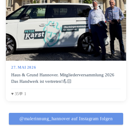
Vertreter des Landkreises/der Region. Wir freuen uns riesig
über diese Verstärkung! Die drei bringen nicht nur frische
Energie, sondern auch jede Menge neue Ideen mit, die
unseren Vorstand bereichern werden. Wir beweisen jeden
Tag: Erfolg ist keine Frage des Geburtsjahres, sondern der
richtigen Zusammenarbeit. Gemeinsam packen wir die
Zukunft an! 🟡🔵🔴 Personen von links nach rechts:
Manuel Kalogeropoulos, Van Dung Tran, Nils Flachsbarth,
Laurin Leibelt.
27. MAI 2026
Haus & Grund Hannover. Mitgliederversammlung 2026
Das Handwerk ist vertreten!💪🏻
♥ 35
💬 1
@malerinnung_hannover auf Instagram folgen