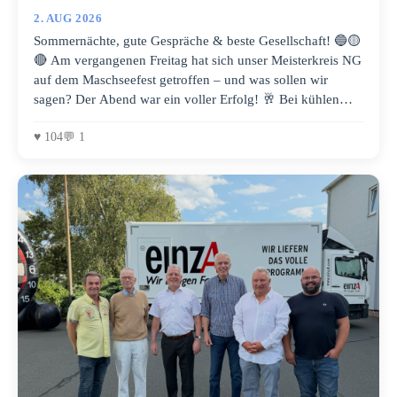
2. AUG 2026
Sommernächte, gute Gespräche & beste Gesellschaft! 🔵🟡
🔴 Am vergangenen Freitag hat sich unser Meisterkreis NG
auf dem Maschseefest getroffen – und was sollen wir
sagen? Der Abend war ein voller Erfolg! 🥂 Bei kühlen
Getränken und dem einmaligen Flair direkt am Wasser
hatten wir die perfekte Kulisse, um neue Ideen zu
♥ 104
💬 1
besprechen, das Netzwerk zu stärken und einfach eine
richtig gute Zeit zusammen zu haben. Ein riesiges
Dankeschön an alle, die dabei waren und diesen Abend so
besonders gemacht haben! Der Austausch in unserer
Gruppe zeigt immer wieder, wie viel Energie und
Inspiration in unserem Netzwerk steckt. 🍀