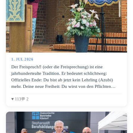
1. JUL 2026
Der Freispruch‼️ (oder die Freisprechung) ist eine
jahrhundertealte Tradition. Er bedeutet schlichtweg:
Offizielles Ende: Du bist ab jetzt kein Lehrling (Azubi)
mehr. Deine neue Freiheit: Du wirst von den Pflichten
deines Ausbildungsvertrags „freigesprochen“. Der nächste
Schritt: Du wirst feierlich in den Gesellenstand erhoben
♥ 113
💬 2
und bekommst deinen Gesellenbrief. Für frischgebackene
Maler- und Lackierergesellen heißt das: Pinsel frei für die
eigene Karriere, echtes Geld verdienen und Verantwortung
für die eigenen Baustellen übernehmen!🔵🟡🔴